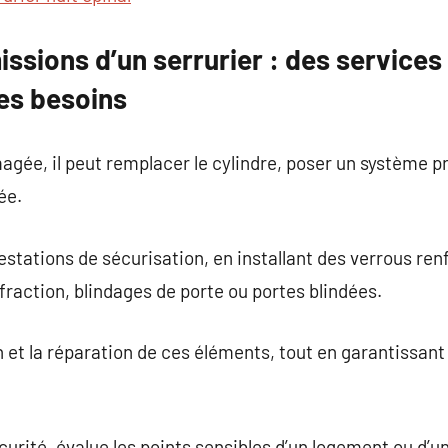
issions d’un serrurier : des services
es besoins
gée, il peut remplacer le cylindre, poser un système p
ée.
estations de sécurisation, en installant des verrous ren
fraction, blindages de porte ou portes blindées.
ien et la réparation de ces éléments, tout en garantissa
écurité, évalue les points sensibles d’un logement ou d’