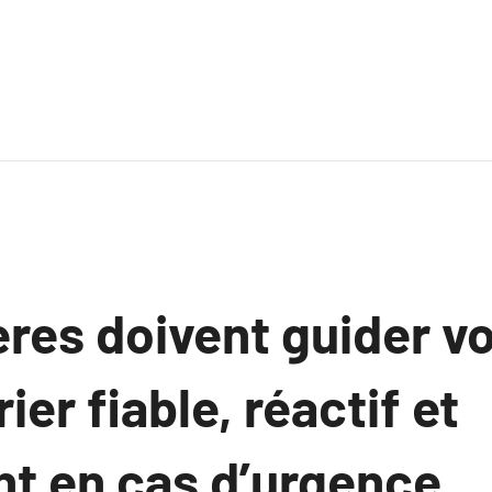
ères doivent guider v
ier fiable, réactif et
nt en cas d’urgence