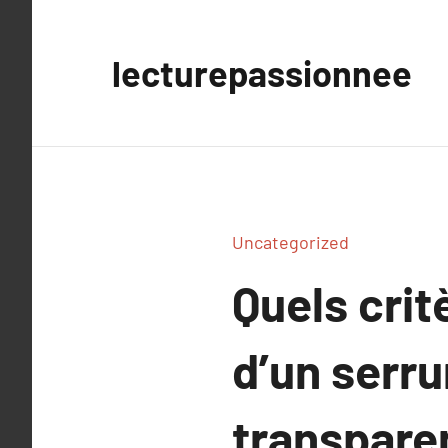
Aller
au
lecturepassionnee
contenu
Uncategorized
Quels crit
d’un serrur
transpare