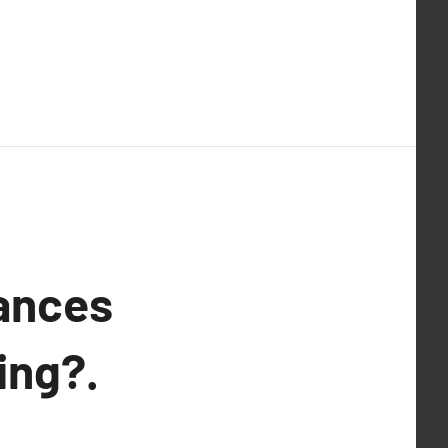
dances
ing?.