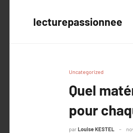
Aller
au
lecturepassionnee
contenu
Uncategorized
Quel maté
pour chaqu
par
Louise KESTEL
no