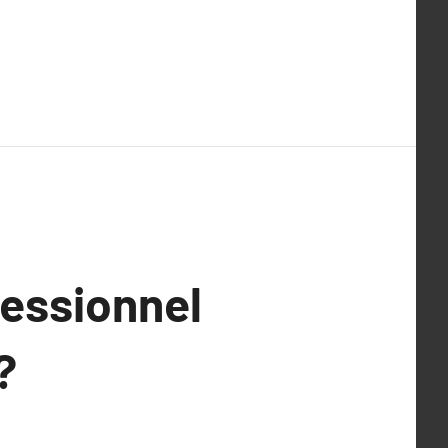
fessionnel
?