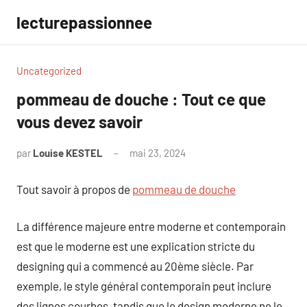
Aller
lecturepassionnee
au
contenu
Uncategorized
pommeau de douche : Tout ce que
vous devez savoir
par
Louise KESTEL
mai 23, 2024
Aucun
commentaire
Tout savoir à propos de
pommeau de douche
La différence majeure entre moderne et contemporain
est que le moderne est une explication stricte du
designing qui a commencé au 20ème siècle. Par
exemple, le style général contemporain peut inclure
des lignes courbes, tandis que le design moderne ne le