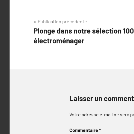
Navigation
Publication précédente
Plonge dans notre sélection 1
de
électroménager
l’article
Laisser un comment
Votre adresse e-mail ne sera p
Commentaire
*