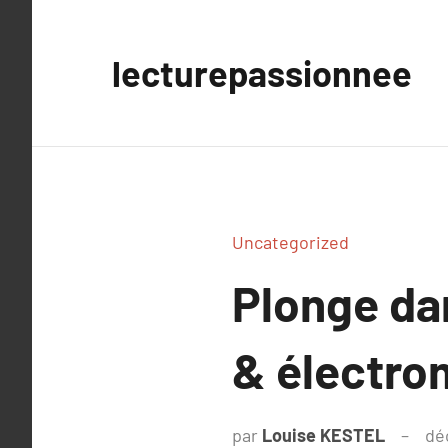
Aller
au
lecturepassionnee
contenu
Uncategorized
Plonge da
& électro
par
Louise KESTEL
dé