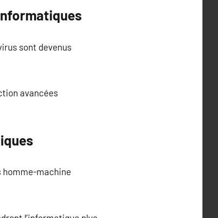
 informatiques
ivirus sont devenus
ection avancées
giques
ces homme-machine
dront l’informatique plus