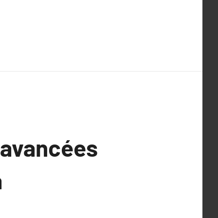
s avancées
a