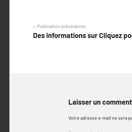
Navigation
Publication précédente
Des informations sur Cliquez pou
de
l’article
Laisser un comment
Votre adresse e-mail ne sera p