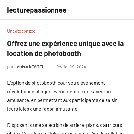
Aller
lecturepassionnee
au
contenu
Uncategorized
Offrez une expérience unique avec la
location de photobooth
par
Louise KESTEL
février 29, 2024
Aucun
commentaire
L’option de photobooth pour votre événement
révolutionne chaque événement en une aventure
amusante, en permettant aux participants de saisir
leurs joies d’une façon amusante.
Disposant d’une sélection de arrière-plans, d’attributs
et de effets, les participants peuvent créer des clichés