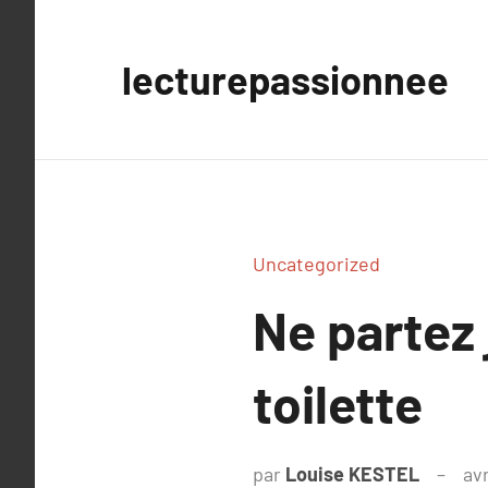
Aller
au
lecturepassionnee
contenu
Uncategorized
Ne partez 
toilette
par
Louise KESTEL
avr