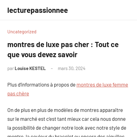
Aller
lecturepassionnee
au
contenu
Uncategorized
montres de luxe pas cher : Tout ce
que vous devez savoir
par
Louise KESTEL
mars 30, 2024
Aucun
commentaire
Plus d’informations à propos de
montres de luxe femme
pas chère
On de plus en plus de modèles de montres apparaître
sur le marché est c’est tant mieux car cela nous donne
la possibilité de changer notre look avec notre style de
montre, la couleur du bracelet ou encore des aiguilles