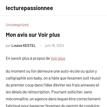
Aller
lecturepassionnee
au
contenu
Uncategorized
Mon avis sur Voir plus
par
Louise KESTEL
juin 18, 2024
Aucun
commentaire
En savoir plus à propos de
Voir plus
du moment ou l’on demeure une auto-école ou qu’on y
calligraphié son baby, on a hâte que l’examen soit réussi
du premier coup dans l’idée d’éviter les frais annexes et
les délais de réinscription. Pourtant solliciter, sans
méconnaître, un agence dans lequel être correctement
fabriqué pour bagarrer l’examen du permis de conduire,