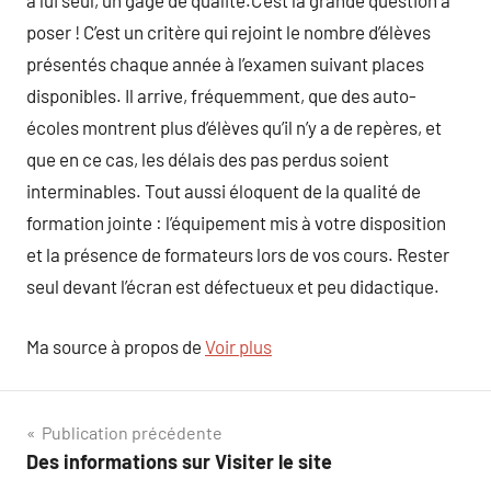
à lui seul, un gage de qualité.C’est la grande question à
poser ! C’est un critère qui rejoint le nombre d’élèves
présentés chaque année à l’examen suivant places
disponibles. Il arrive, fréquemment, que des auto-
écoles montrent plus d’élèves qu’il n’y a de repères, et
que en ce cas, les délais des pas perdus soient
interminables. Tout aussi éloquent de la qualité de
formation jointe : l’équipement mis à votre disposition
et la présence de formateurs lors de vos cours. Rester
seul devant l’écran est défectueux et peu didactique.
Ma source à propos de
Voir plus
Navigation
Publication précédente
Des informations sur Visiter le site
de