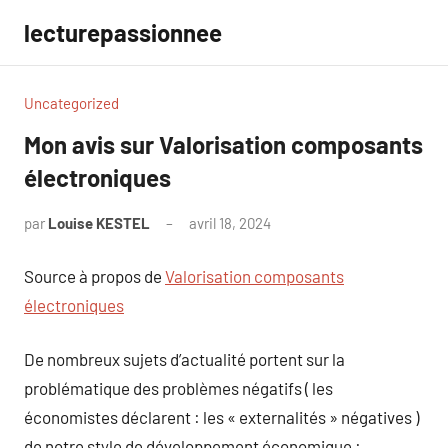
Aller
lecturepassionnee
au
contenu
Uncategorized
Mon avis sur Valorisation composants
électroniques
par
Louise KESTEL
avril 18, 2024
Aucun
commentaire
Source à propos de
Valorisation composants
électroniques
De nombreux sujets d’actualité portent sur la
problématique des problèmes négatifs ( les
économistes déclarent : les « externalités » négatives )
de notre style de développement économique :