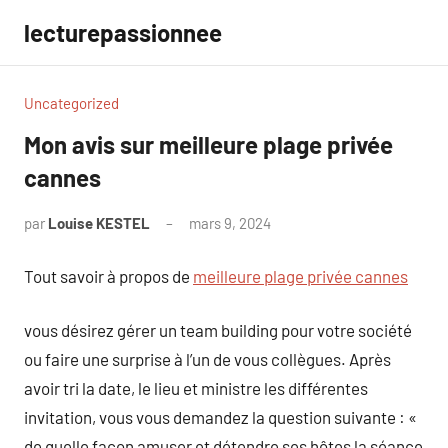
Aller
lecturepassionnee
au
contenu
Uncategorized
Mon avis sur meilleure plage privée
cannes
par
Louise KESTEL
mars 9, 2024
Aucun
commentaire
Tout savoir à propos de
meilleure plage privée cannes
vous désirez gérer un team building pour votre société
ou faire une surprise à l’un de vous collègues. Après
avoir tri la date, le lieu et ministre les différentes
invitation, vous vous demandez la question suivante : «
de quelle façon amuser et détendre ses hôtes la séance