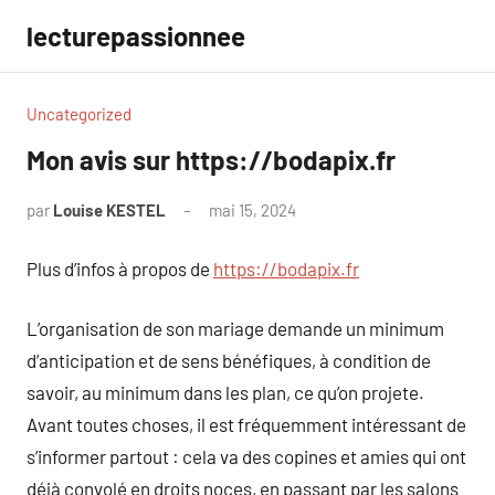
Aller
lecturepassionnee
au
contenu
Uncategorized
Mon avis sur https://bodapix.fr
par
Louise KESTEL
mai 15, 2024
Aucun
commentaire
Plus d’infos à propos de
https://bodapix.fr
L’organisation de son mariage demande un minimum
d’anticipation et de sens bénéfiques, à condition de
savoir, au minimum dans les plan, ce qu’on projete.
Avant toutes choses, il est fréquemment intéressant de
s’informer partout : cela va des copines et amies qui ont
déjà convolé en droits noces, en passant par les salons