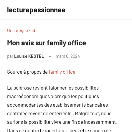
Aller
lecturepassionnee
au
contenu
Uncategorized
Mon avis sur family office
par
Louise KESTEL
mars 6, 2024
Aucun
commentaire
Source à propos de
family office
La sclérose revient talonner les possibilités
macroéconomiques alors que les politiques
accommodantes des etablissements bancaires
centrales rêvent de enterrer le . Malgré tout, nous
aurions la possibilité vivre une fin de incessamment.
Dans ce contexte incertain, il peut être congru de