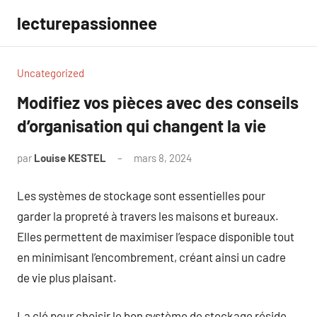
Aller
lecturepassionnee
au
contenu
Uncategorized
Modifiez vos pièces avec des conseils
d’organisation qui changent la vie
par
Louise KESTEL
mars 8, 2024
Aucun
commentaire
Les systèmes de stockage sont essentielles pour
garder la propreté à travers les maisons et bureaux.
Elles permettent de maximiser l’espace disponible tout
en minimisant l’encombrement, créant ainsi un cadre
de vie plus plaisant.
La clé pour choisir le bon système de stockage réside