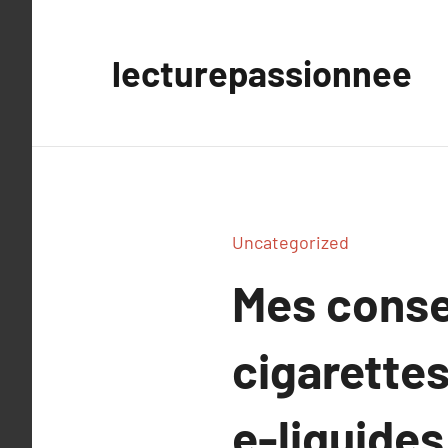
Aller
au
lecturepassionnee
contenu
Uncategorized
Mes conse
cigarette
e-liquide