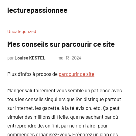
Aller
lecturepassionnee
au
contenu
Uncategorized
Mes conseils sur parcourir ce site
par
Louise KESTEL
mai 13, 2024
Aucun
commentaire
Plus d’infos à propos de
parcourir ce site
Manger salutairement vous semble un patience avec
tous les conseils singuliers que l’on distingue partout
sur internet, les gazette, à la télévision, etc. Ça peut
simuler des millions difficile, que ne sachant par où
entreprendre de, on finit par ne rien faire. pour
commencer, organisez-vous. Préparez un plan des