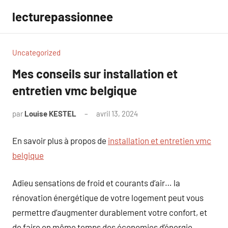
Aller
lecturepassionnee
au
contenu
Uncategorized
Mes conseils sur installation et
entretien vmc belgique
par
Louise KESTEL
avril 13, 2024
Aucun
commentaire
En savoir plus à propos de
installation et entretien vmc
belgique
Adieu sensations de froid et courants d’air… la
rénovation énergétique de votre logement peut vous
permettre d’augmenter durablement votre confort, et
de faire en même temps des économies d’énergie.