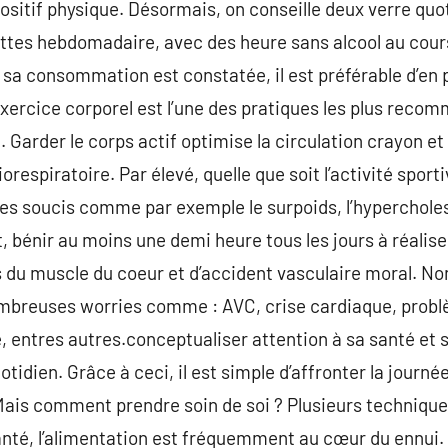
ositif physique. Désormais, on conseille deux verre quo
ettes hebdomadaire, avec des heure sans alcool au cour
ir sa consommation est constatée, il est préférable d’en
exercice corporel est l’une des pratiques les plus rec
e. Garder le corps actif optimise la circulation crayon 
iorespiratoire. Par élevé, quelle que soit l’activité spor
des soucis comme par exemple le surpoids, l’hyperchole
t, bénir au moins une demi heure tous les jours à réalise
us du muscle du coeur et d’accident vasculaire moral. No
nombreuses worries comme : AVC, crise cardiaque, probl
, entres autres.conceptualiser attention à sa santé et s
otidien. Grâce à ceci, il est simple d’affronter la journé
Mais comment prendre soin de soi ? Plusieurs technique
santé, l’alimentation est fréquemment au cœur du ennui. E