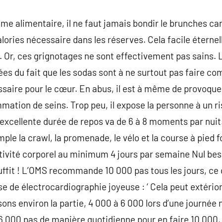
ime alimentaire, il ne faut jamais bondir le brunches car
calories nécessaire dans les réserves. Cela facile étern
r. Or, ces grignotages ne sont effectivement pas sains. L’
rées du fait que les sodas sont à ne surtout pas faire 
ssaire pour le cœur. En abus, il est à même de provoqu
mation de seins. Trop peu, il expose la personne à un ri
 excellente durée de repos va de 6 à 8 moments par nuit.
le la crawl, la promenade, le vélo et la course à pied f
tivité corporel au minimum 4 jours par semaine Nul bes
ffit ! L’OMS recommande 10 000 pas tous les jours, ce 
se de électrocardiographie joyeuse : ‘ Cela peut extério
sons environ la partie, 4 000 à 6 000 lors d’une journée n
à 6 000 pas de manière quotidienne pour en faire 10 000