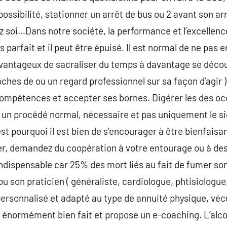
 possibilité, stationner un arrêt de bus ou 2 avant son ar
z soi…Dans notre société, la performance et l’excellence
 parfait et il peut être épuisé. Il est normal de ne pas e
t avantageux de sacraliser du temps à davantage se décou
hes de ou un regard professionnel sur sa façon d’agir )
compétences et accepter ses bornes. Digérer les des o
un procédé normal, nécessaire et pas uniquement le sig
t pourquoi il est bien de s’encourager à être bienfaisan
er, demandez du coopération à votre entourage ou à des
dispensable car 25% des mort liés au fait de fumer son
 son praticien ( généraliste, cardiologue, phtisiologue,
 personnalisé et adapté au type de annuité physique, v
t énormément bien fait et propose un e-coaching. L’alcoo