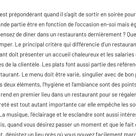
 est prépondérant quand il s’agit de sortir en soirée po
rande partie être en fonction de l’occasion en-soi mais
 pensez de diner dans un restaurants dernièrement ? Qu
mper. Le principal critère qui différencie d’un restaurant
ant doit présenter un accueil chaleureux et les salarie
s de la clientèle. Les plats font aussi partie des référ
estaurant. Le menu doit être varié, singulier avec de bon
deux éléments, l’hygiène et l’ambiance sont des points à
e rend en premier lieu dans un restaurant pour se régale
eté est tout autant importante car elle empêche les 
 La musique, l’éclairage et le esclandre sont aussi inté
, quand vous désirez passer un moment et que le fait 
 dépistez un lieu près où vous pouvez facilement march