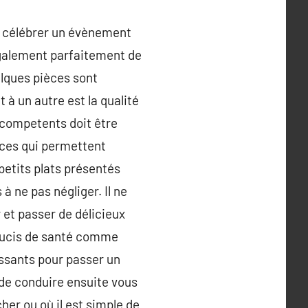
ur célébrer un évènement
 également parfaitement de
elques pièces sont
 à un autre est la qualité
s competents doit être
ences qui permettent
 petits plats présentés
 ne pas négliger. Il ne
r et passer de délicieux
soucis de santé comme
ressants pour passer un
de conduire ensuite vous
er ou où il est simple de