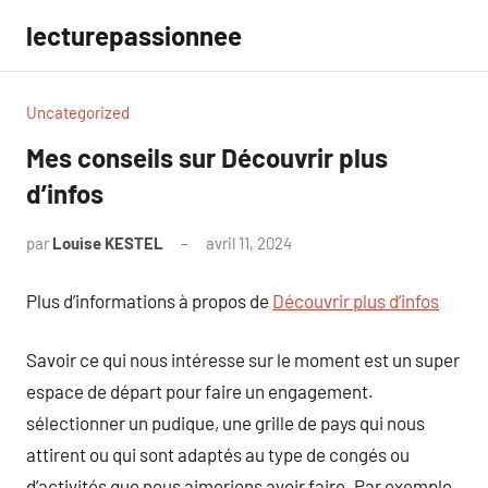
Aller
lecturepassionnee
au
contenu
Uncategorized
Mes conseils sur Découvrir plus
d’infos
par
Louise KESTEL
avril 11, 2024
Aucun
commentaire
Plus d’informations à propos de
Découvrir plus d’infos
Savoir ce qui nous intéresse sur le moment est un super
espace de départ pour faire un engagement.
sélectionner un pudique, une grille de pays qui nous
attirent ou qui sont adaptés au type de congés ou
d’activités que nous aimerions avoir faire. Par exemple,