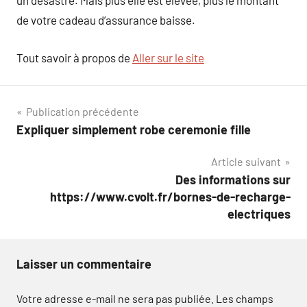
un désastre. Mais plus elle est élevée, plus le montant
de votre cadeau d’assurance baisse.
Tout savoir à propos de
Aller sur le site
Navigation
Publication précédente
Expliquer simplement robe ceremonie fille
de
Article suivant
l’article
Des informations sur
https://www.cvolt.fr/bornes-de-recharge-
electriques
Laisser un commentaire
Votre adresse e-mail ne sera pas publiée.
Les champs