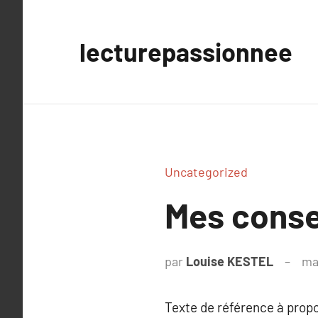
Aller
au
lecturepassionnee
contenu
Uncategorized
Mes consei
par
Louise KESTEL
ma
Texte de référence à prop