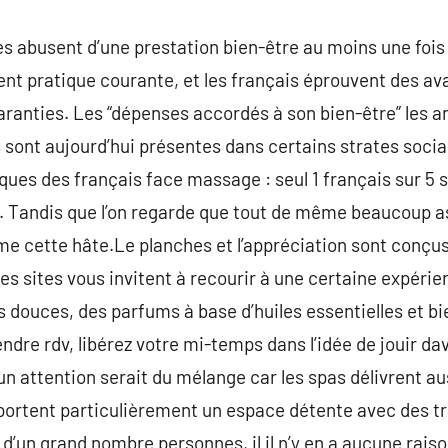
s abusent d’une prestation bien-être au moins une fois 
ent pratique courante, et les français éprouvent des a
garanties. Les “dépenses accordés à son bien-être” les
s sont aujourd’hui présentes dans certains strates social
iques des français face massage : seul 1 français sur 5 
 Tandis que l’on regarde que tout de même beaucoup asp
me cette hâte.Le planches et l’appréciation sont conçus 
e. Ces sites vous invitent à recourir à une certaine expér
s douces, des parfums à base d’huiles essentielles et 
ndre rdv, libérez votre mi-temps dans l’idée de jouir da
n attention serait du mélange car les spas délivrent au
portent particulièrement un espace détente avec des tra
 d’un grand nombre personnes, il il n’y en a aucune raiso