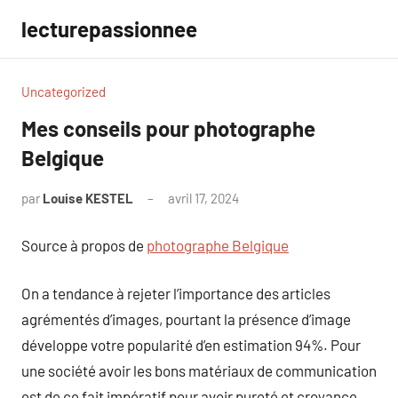
Aller
lecturepassionnee
au
contenu
Uncategorized
Mes conseils pour photographe
Belgique
par
Louise KESTEL
avril 17, 2024
Aucun
commentaire
Source à propos de
photographe Belgique
On a tendance à rejeter l’importance des articles
agrémentés d’images, pourtant la présence d’image
développe votre popularité d’en estimation 94%. Pour
une société avoir les bons matériaux de communication
est de ce fait impératif pour avoir pureté et croyance.