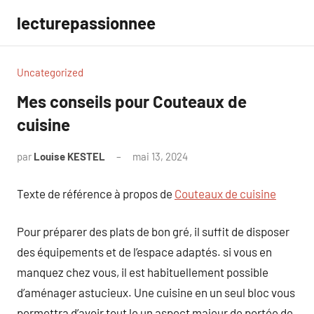
Aller
lecturepassionnee
au
contenu
Uncategorized
Mes conseils pour Couteaux de
cuisine
par
Louise KESTEL
mai 13, 2024
Aucun
commentaire
Texte de référence à propos de
Couteaux de cuisine
Pour préparer des plats de bon gré, il suffit de disposer
des équipements et de l’espace adaptés. si vous en
manquez chez vous, il est habituellement possible
d’aménager astucieux. Une cuisine en un seul bloc vous
permettra d’avoir tout le un aspect majeur de portée de