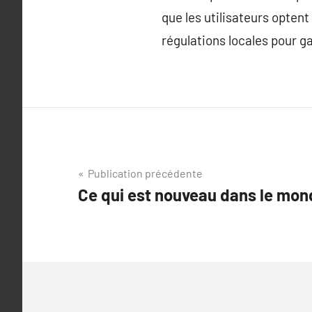
que les utilisateurs optent
régulations locales pour ga
Navigation
Publication précédente
Ce qui est nouveau dans le mond
de
l’article