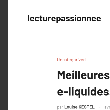
Aller
au
lecturepassionnee
contenu
Uncategorized
Meilleures
e-liquides
par
Louise KESTEL
avr