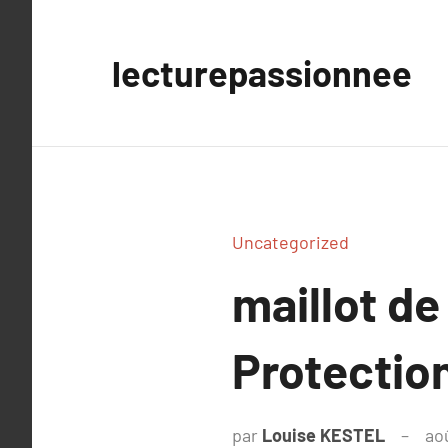
Aller
au
lecturepassionnee
contenu
Uncategorized
maillot de
Protectio
par
Louise KESTEL
ao