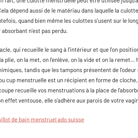
ait, une culotte menstruelle peut être utilisée jusqu’à 
 Cela dépend aussi de le matériau dans laquelle la culotte
tefois, quand bien même les culottes s’usent sur le lo
r absorbant n’est pas perdu.
le, qui recueille le sang à l’intérieur et que l’on positi
 la plie, on la met, on l’enlève, on la vide et on la remet…
himiques, tandis que les tampons présentent de l’odeur
u cup menstruelle est un récipient en forme de cloche,
coupe recueille vos menstruations à la place de l’absorb
n effet ventouse, elle s’adhère aux parois de votre vagi
illot de bain menstruel ado suisse