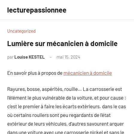
Aller
lecturepassionnee
au
contenu
Uncategorized
Lumière sur mécanicien à domicile
par
Louise KESTEL
mai 15, 2024
Aucun
commentaire
En savoir plus à propos de
mécanicien à domicile
Rayures, bosse, aspérités, rouille… La carrosserie est
l’élément le plus vulnérable de la voiture, et pour cause :
c’est le premier à faire les écarts extérieurs. dans le cas
où certains rouliers sont peu regardants de l’état
extérieur de leurs véhicules, d’autres savourent arquer
dans une voiture avec une carrosserie nickel et sans le