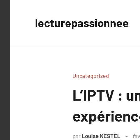
Aller
au
lecturepassionnee
contenu
Uncategorized
L’IPTV : u
expérienc
par
Louise KESTEL
fév