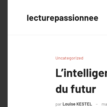
Aller
au
lecturepassionnee
contenu
Uncategorized
L’intellige
du futur
par
Louise KESTEL
ma