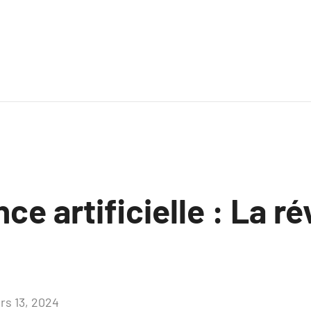
nce artificielle : La r
rs 13, 2024
Aucun