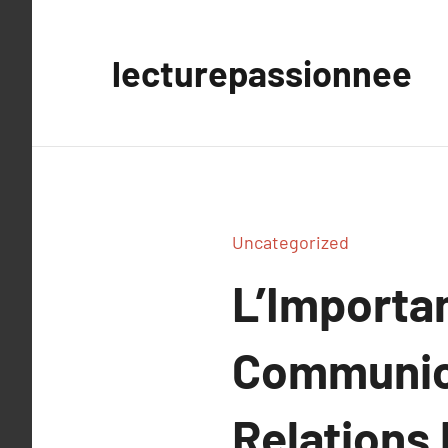
Aller
au
lecturepassionnee
contenu
Uncategorized
L’Importa
Communica
Relations