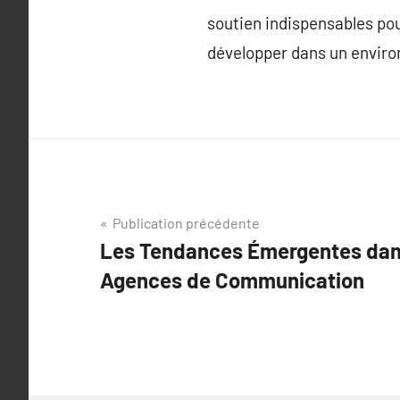
soutien indispensables po
développer dans un envir
Navigation
Publication précédente
Les Tendances Émergentes dan
de
Agences de Communication
l’article