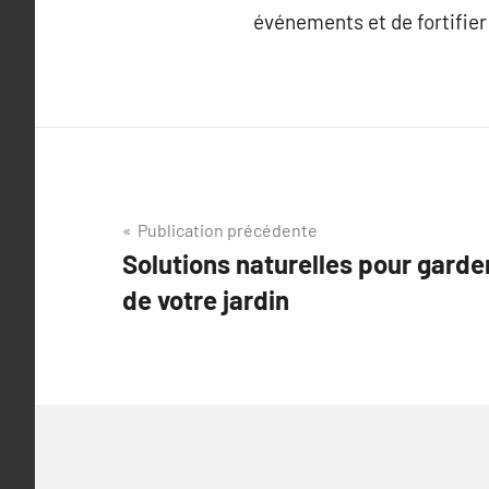
événements et de fortifier 
Navigation
Publication précédente
Solutions naturelles pour garder
de
de votre jardin
l’article