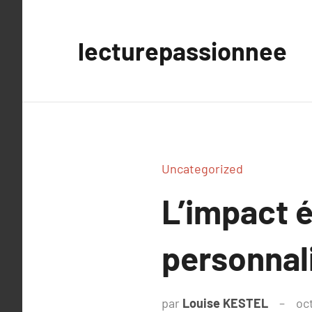
Aller
au
lecturepassionnee
contenu
Uncategorized
L’impact 
personnali
par
Louise KESTEL
oc