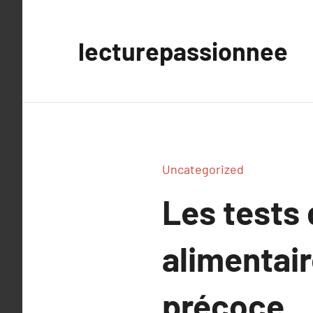
Aller
au
lecturepassionnee
contenu
Uncategorized
Les tests 
alimentair
précoce