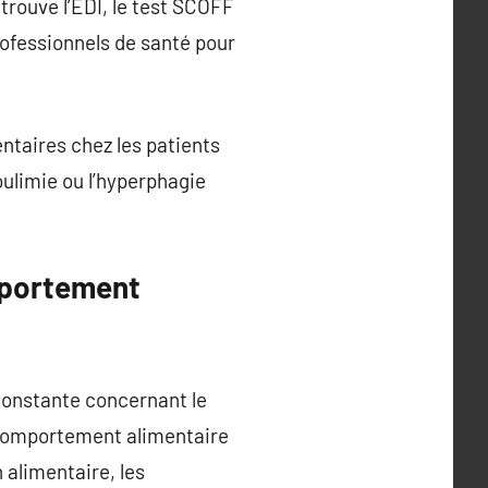
etrouve l’EDI, le test SCOFF
professionnels de santé pour
entaires chez les patients
boulimie ou l’hyperphagie
mportement
constante concernant le
u comportement alimentaire
alimentaire, les