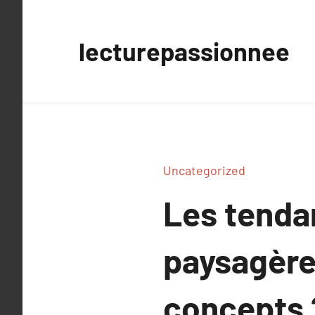
Aller
au
lecturepassionnee
contenu
Uncategorized
Les tenda
paysagère
concepts 