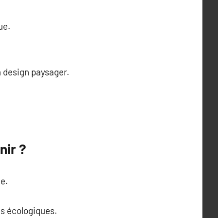
ue.
n design paysager.
nir ?
e.
s écologiques.