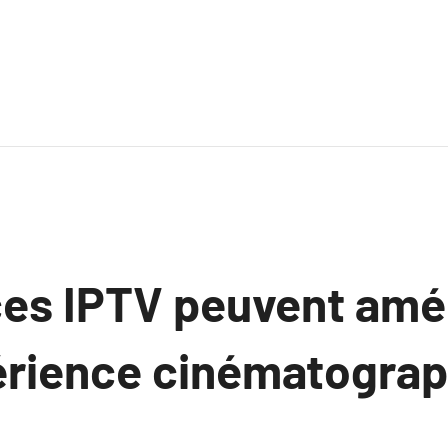
ces IPTV peuvent amél
érience cinématograp