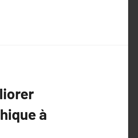
iorer
hique à