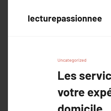
Aller
au
lecturepassionnee
contenu
Uncategorized
Les servi
votre exp
domicile