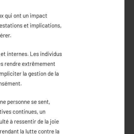
ux qui ont un impact
festations et implications,
érer.
et internes. Les individus
 les rendre extrêmement
pliciter la gestion de la
tensément.
une personne se sent,
tives continues, un
lté à ressentir de la joie
endant la lutte contre la