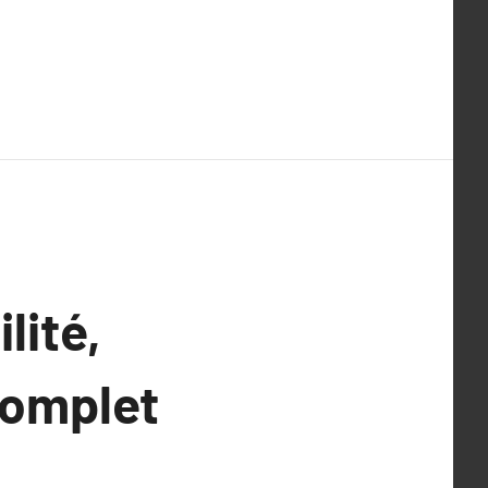
lité,
complet