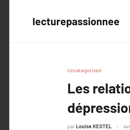
Aller
au
lecturepassionnee
contenu
Uncategorized
Les relati
dépression
par
Louise KESTEL
avr