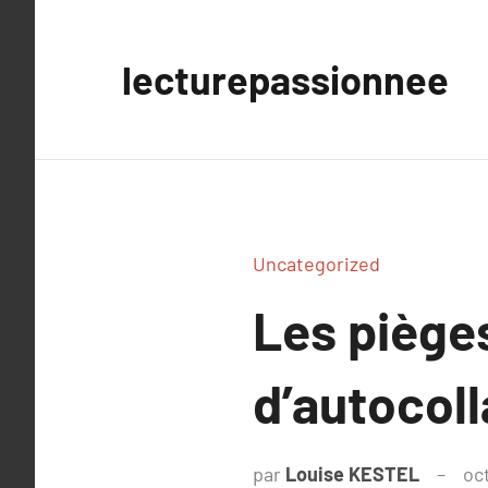
Aller
au
lecturepassionnee
contenu
Uncategorized
Les pièges
d’autocoll
par
Louise KESTEL
oc