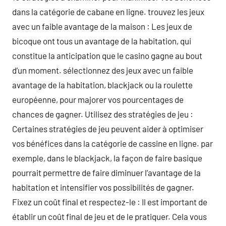
dans la catégorie de cabane en ligne. trouvez les jeux
avec un faible avantage de la maison : Les jeux de
bicoque ont tous un avantage de la habitation, qui
constitue la anticipation que le casino gagne au bout
d’un moment. sélectionnez des jeux avec un faible
avantage de la habitation, blackjack ou la roulette
européenne, pour majorer vos pourcentages de
chances de gagner. Utilisez des stratégies de jeu :
Certaines stratégies de jeu peuvent aider à optimiser
vos bénéfices dans la catégorie de cassine en ligne. par
exemple, dans le blackjack, la façon de faire basique
pourrait permettre de faire diminuer l’avantage de la
habitation et intensifier vos possibilités de gagner.
Fixez un coût final et respectez-le : Il est important de
établir un coût final de jeu et de le pratiquer. Cela vous