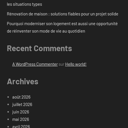
les situations types
Rénovation de maison : solutions fiables pour un projet solide
Pourquoi moderniser son logement est aussi une opportunité
de réinventer son mode de vie au quotidien
Recent Comments
A WordPress Commenter
sur
Hello world!
Archives
août 2026
juillet 2026
juin 2026
mai 2026
avril 2026