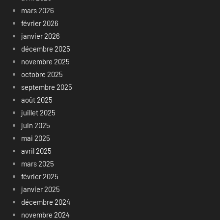
mars 2026
février 2026
janvier 2026
décembre 2025
novembre 2025
octobre 2025
septembre 2025
août 2025
juillet 2025
juin 2025
mai 2025
avril 2025
mars 2025
février 2025
janvier 2025
décembre 2024
novembre 2024