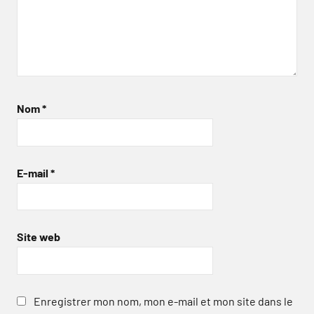
Nom
*
E-mail
*
Site web
Enregistrer mon nom, mon e-mail et mon site dans le