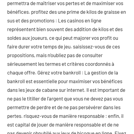
permettra de maîtriser vos pertes et de maximiser vos
bénéfices. profitez des une prime de kilos de graisse en
sus et des promotions : Les casinos en ligne
représentent bien souvent des addition de kilos et des
soldes aux joueurs, ce qui peut majorer vos profit ou
faire durer votre temps de jeu. saisissez-vous de ces
propositions, mais n’oubliez pas de consulter
sérieusement les termes et critères coordonnés à
chaque offre. Gérez votre bankroll : La gestion de la
bankroll est essentielle pour maximiser vos bénéfices
dans les jeux de cabane sur internet. Il est important de
ne pas le titiller de l’argent que vous ne devez pas vous
permettre de perdre et de ne pas persévérer dans les
pertes. risquez-vous de manière responsable : enfin, il
est capital de jouer de manière responsable et de ne
pas devenir obnubilé aux jeux de bicoque en ligne. Fixez