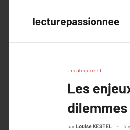
Aller
au
lecturepassionnee
contenu
Uncategorized
Les enjeux
dilemmes 
par
Louise KESTEL
fév