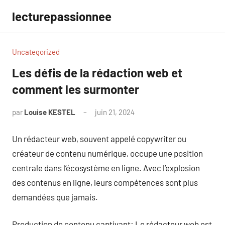
Aller
lecturepassionnee
au
contenu
Uncategorized
Les défis de la rédaction web et
comment les surmonter
par
Louise KESTEL
juin 21, 2024
Aucun
commentaire
Un rédacteur web, souvent appelé copywriter ou
créateur de contenu numérique, occupe une position
centrale dans l’écosystème en ligne. Avec l’explosion
des contenus en ligne, leurs compétences sont plus
demandées que jamais.
Production de contenu captivant: Le rédacteur web est