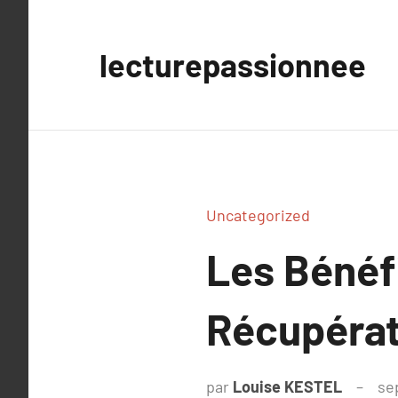
Aller
au
lecturepassionnee
contenu
Uncategorized
Les Bénéf
Récupérat
par
Louise KESTEL
se