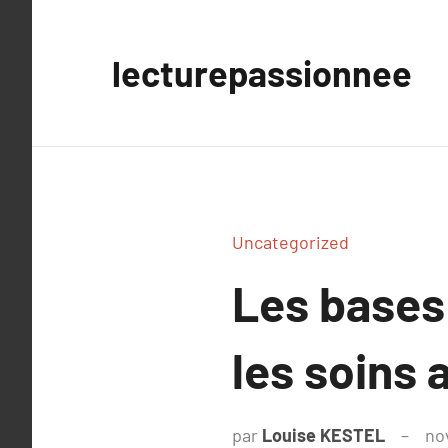
Aller
au
lecturepassionnee
contenu
Uncategorized
Les bases 
les soins 
par
Louise KESTEL
no