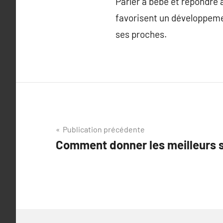
Parler à bébé et répondre à
favorisent un développeme
ses proches.
Navigation
Publication précédente
Comment donner les meilleurs s
de
l’article