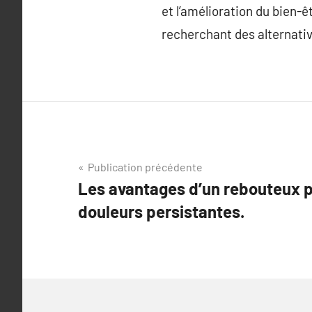
et l’amélioration du bien-ê
recherchant des alternati
Navigation
Publication précédente
Les avantages d’un rebouteux po
de
douleurs persistantes.
l’article