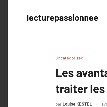
Aller
au
lecturepassionnee
contenu
Uncategorized
Les avant
traiter le
par
Louise KESTEL
avr