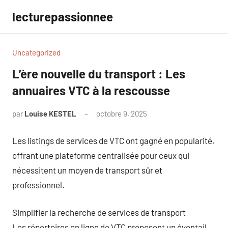
Aller
lecturepassionnee
au
contenu
Uncategorized
L’ère nouvelle du transport : Les
annuaires VTC à la rescousse
par
Louise KESTEL
octobre 9, 2025
Aucun
commentaire
Les listings de services de VTC ont gagné en popularité,
offrant une plateforme centralisée pour ceux qui
nécessitent un moyen de transport sûr et
professionnel.
Simplifier la recherche de services de transport
Les répertoires en ligne de VTC proposent un éventail