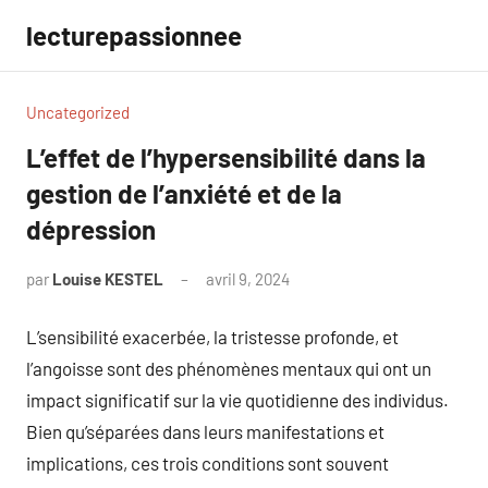
Aller
lecturepassionnee
au
contenu
Uncategorized
L’effet de l’hypersensibilité dans la
gestion de l’anxiété et de la
dépression
par
Louise KESTEL
avril 9, 2024
Aucun
commentaire
L’sensibilité exacerbée, la tristesse profonde, et
l’angoisse sont des phénomènes mentaux qui ont un
impact significatif sur la vie quotidienne des individus.
Bien qu’séparées dans leurs manifestations et
implications, ces trois conditions sont souvent