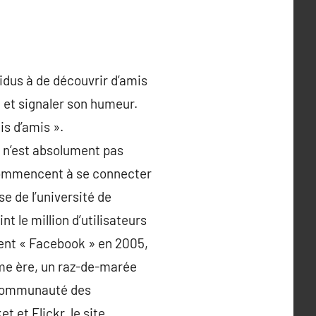
idus à de découvrir d’amis
» et signaler son humeur.
s d’amis ».
e n’est absolument pas
i commencent à se connecter
e de l’université de
t le million d’utilisateurs
ent « Facebook » en 2005,
me ère, un raz-de-marée
a communauté des
et Flickr, le site