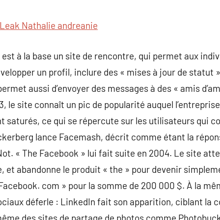
commentaire
Leak Nathalie andreanie
est à la base un site de rencontre, qui permet aux indiv
velopper un profil, inclure des « mises à jour de statut 
ermet aussi d’envoyer des messages à des « amis d’ami
le site connaît un pic de popularité auquel l’entrepris
t saturés, ce qui se répercute sur les utilisateurs qu
ckerberg lance Facemash, décrit comme étant la répons
t. « The Facebook » lui fait suite en 2004. Le site attein
, et abandonne le produit « the » pour devenir simplem
« Facebook. com » pour la somme de 200 000 $. À la mê
ociaux déferle : LinkedIn fait son apparition, ciblant l
même des sites de partage de photos comme Photobucket 