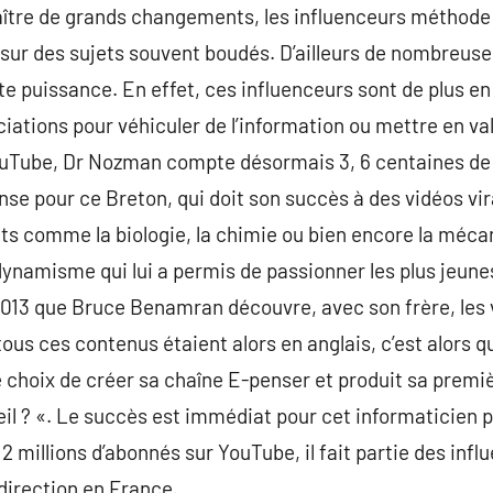
aître de grands changements, les influenceurs méthode 
 sur des sujets souvent boudés. D’ailleurs de nombreus
te puissance. En effet, ces influenceurs sont de plus e
ciations pour véhiculer de l’information ou mettre en va
ouTube, Dr Nozman compte désormais 3, 6 centaines de m
se pour ce Breton, qui doit son succès à des vidéos vir
ets comme la biologie, la chimie ou bien encore la méc
namisme qui lui a permis de passionner les plus jeune
2013 que Bruce Benamran découvre, avec son frère, les 
ous ces contenus étaient alors en anglais, c’est alors q
 le choix de créer sa chaîne E-penser et produit sa premi
leil ? «. Le succès est immédiat pour cet informaticien
 2 millions d’abonnés sur YouTube, il fait partie des inf
 direction en France.