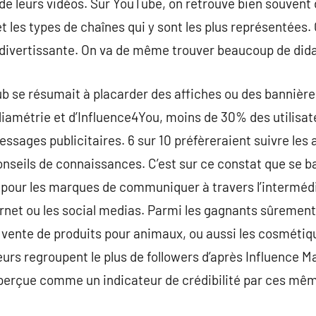
n de leurs vidéos. Sur YouTube, on retrouve bien souvent
t les types de chaînes qui y sont les plus représentées. C
 divertissante. On va de même trouver beaucoup de dida
pub se résumait à placarder des affiches ou des bannière
diamétrie et d’Influence4You, moins de 30% des utilisat
sages publicitaires. 6 sur 10 préfèreraient suivre les av
onseils de connaissances. C’est sur ce constat que se b
fait pour les marques de communiquer à travers l’intermé
ernet ou les social medias. Parmi les gagnants sûrement 
la vente de produits pour animaux, ou aussi les cosmétiq
eurs regroupent le plus de followers d’après Influence Ma
perçue comme un indicateur de crédibilité par ces mê