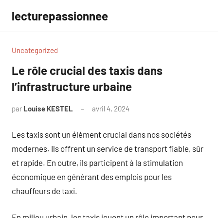
Aller
lecturepassionnee
au
contenu
Uncategorized
Le rôle crucial des taxis dans
l’infrastructure urbaine
par
Louise KESTEL
avril 4, 2024
Aucun
commentaire
Les taxis sont un élément crucial dans nos sociétés
modernes. Ils offrent un service de transport fiable, sûr
et rapide. En outre, ils participent à la stimulation
économique en générant des emplois pour les
chauffeurs de taxi.
En milieu urbain, les taxis jouent un rôle important pour