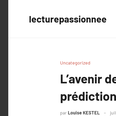
Aller
au
lecturepassionnee
contenu
Uncategorized
L’avenir d
prédictio
par
Louise KESTEL
jui