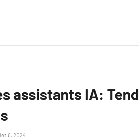
es assistants IA: Ten
ns
llet 6, 2024
Aucun