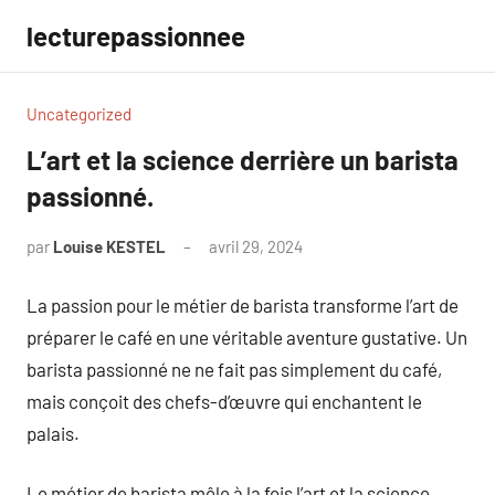
Aller
lecturepassionnee
au
contenu
Uncategorized
L’art et la science derrière un barista
passionné.
par
Louise KESTEL
avril 29, 2024
Aucun
commentaire
La passion pour le métier de barista transforme l’art de
préparer le café en une véritable aventure gustative. Un
barista passionné ne ne fait pas simplement du café,
mais conçoit des chefs-d’œuvre qui enchantent le
palais.
Le métier de barista mêle à la fois l’art et la science.